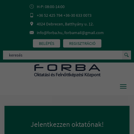
H-P: 08:00-14:00
+36 52 425 794 +36-30 633 0073
4024 Debrecen, Batthyány u. 12.
info@forba.hu, forbamail@gmail.com
BELÉPÉS
REGISZTRÁCIÓ
Toggl
navig
Jelentkezzen oktatónak!