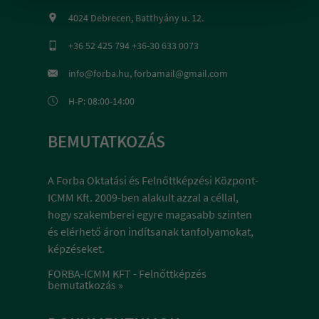
4024 Debrecen, Batthyány u. 12.
+36 52 425 794 +36-30 633 0073
info@forba.hu, forbamail@gmail.com
H-P: 08:00-14:00
BEMUTATKOZÁS
A Forba Oktatási és Felnőttképzési Központ-
ICMM Kft. 2009-ben alakult azzal a céllal,
hogy szakemberei egyre magasabb szinten
és elérhető áron indítsanak tanfolyamokat,
képzéseket.
FORBA-ICMM KFT - Felnőttképzés
bemutatkozás »