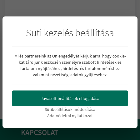
Az
adatvédelmi tájékoztatóban
leírtak alapján
hozzájárulok az adataim kezeléséhez.
Süti kezelés beállítása
Mi és partnereink az Ön engedélyét kérjük arra, hogy cookie-
kat tároljunk eszközén személyre szabott hirdetések és
tartalom nyújtásához, hirdetés- és tartalomméréshez
valamint nézettségi adatok gyűjtéséhez.
Küldés
Javasolt beállítások elfogadása
Sütibeállítások módosítása
Adatvédelmi nyilatkozat
KAPCSOLAT