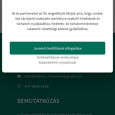
Elfelejtett jelszó
Regisztráció
Mi és partnereink az Ön engedélyét kérjük arra, hogy cookie-
kat tároljunk eszközén személyre szabott hirdetések és
tartalom nyújtásához, hirdetés- és tartalomméréshez
valamint nézettségi adatok gyűjtéséhez.
KAPCSOLAT
Javasolt beállítások elfogadása
4024 Debrecen, Batthyány u. 12.
Sütibeállítások módosítása
Adatvédelmi nyilatkozat
+36 52 425 794 +36-30 633 0073
info@forba.hu, forbamail@gmail.com
H-P: 08:00-14:00
BEMUTATKOZÁS
A Forba Oktatási és Felnőttképzési Központ-