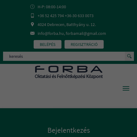
H-P: 08:00-14:00
+36 52 425 794 +36-30 633 0073
4024 Debrecen, Batthyány u. 12.
info@forba.hu, forbamail@gmail.com
BELÉPÉS
REGISZTRÁCIÓ
Toggl
navig
Bejelentkezés