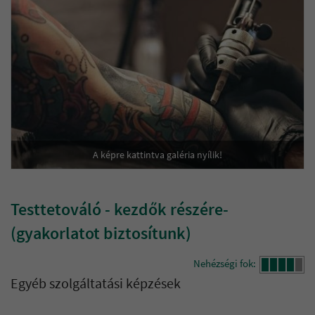
A képre kattintva galéria nyílik!
Testtetováló - kezdők részére-
(gyakorlatot biztosítunk)
Nehézségi fok:
Egyéb szolgáltatási képzések