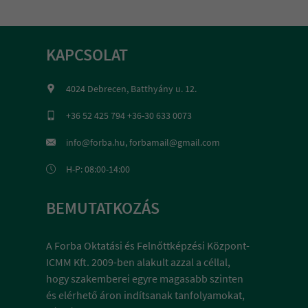
KAPCSOLAT
4024 Debrecen, Batthyány u. 12.
+36 52 425 794 +36-30 633 0073
info@forba.hu, forbamail@gmail.com
H-P: 08:00-14:00
BEMUTATKOZÁS
A Forba Oktatási és Felnőttképzési Központ-
ICMM Kft. 2009-ben alakult azzal a céllal,
hogy szakemberei egyre magasabb szinten
és elérhető áron indítsanak tanfolyamokat,