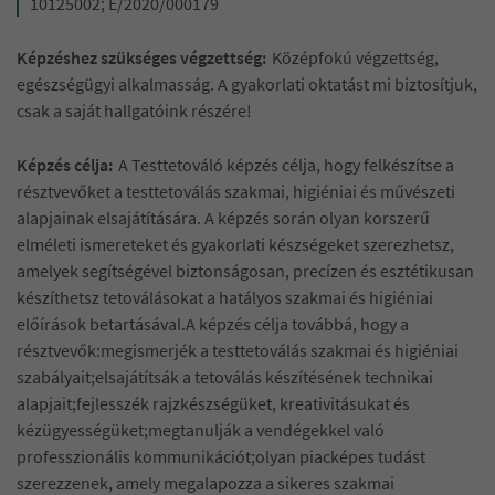
10125002; E/2020/000179
Képzéshez szükséges végzettség:
Középfokú végzettség,
egészségügyi alkalmasság. A gyakorlati oktatást mi biztosítjuk,
csak a saját hallgatóink részére!
Képzés célja:
A Testtetováló képzés célja, hogy felkészítse a
résztvevőket a testtetoválás szakmai, higiéniai és művészeti
alapjainak elsajátítására. A képzés során olyan korszerű
elméleti ismereteket és gyakorlati készségeket szerezhetsz,
amelyek segítségével biztonságosan, precízen és esztétikusan
készíthetsz tetoválásokat a hatályos szakmai és higiéniai
előírások betartásával.A képzés célja továbbá, hogy a
résztvevők:megismerjék a testtetoválás szakmai és higiéniai
szabályait;elsajátítsák a tetoválás készítésének technikai
alapjait;fejlesszék rajzkészségüket, kreativitásukat és
kézügyességüket;megtanulják a vendégekkel való
professzionális kommunikációt;olyan piacképes tudást
szerezzenek, amely megalapozza a sikeres szakmai