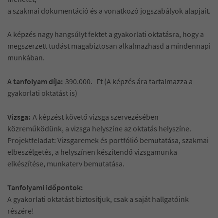
a szakmai dokumentáció és a vonatkozó jogszabályok alapjait.
A képzés nagy hangsúlyt fektet a gyakorlati oktatásra, hogy a
megszerzett tudást magabiztosan alkalmazhasd a mindennapi
munkában.
A tanfolyam díja:
390.000.- Ft (A képzés ára tartalmazza a
gyakorlati oktatást is)
Vizsga:
A képzést követő vizsga szervezésében
közreműködünk, a vizsga helyszíne az oktatás helyszíne.
Projektfeladat: Vizsgaremek és portfólió bemutatása, szakmai
elbeszélgetés, a helyszínen készítendő vizsgamunka
elkészítése, munkaterv bemutatása.
Tanfolyami időpontok:
A gyakorlati oktatást biztosítjuk, csak a saját hallgatóink
részére!