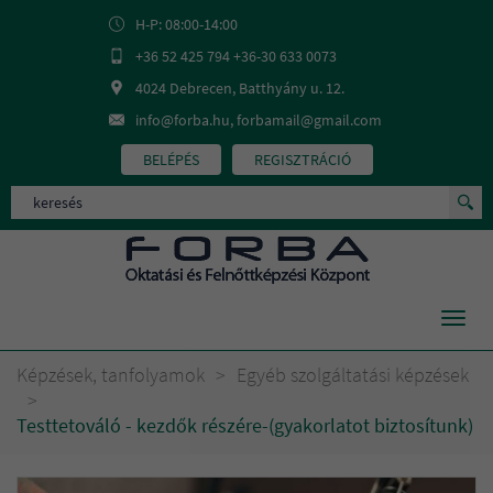
H-P: 08:00-14:00
+36 52 425 794 +36-30 633 0073
4024 Debrecen, Batthyány u. 12.
info@forba.hu, forbamail@gmail.com
BELÉPÉS
REGISZTRÁCIÓ
Toggl
navig
Képzések, tanfolyamok
>
Egyéb szolgáltatási képzések
>
Testtetováló - kezdők részére-(gyakorlatot biztosítunk)