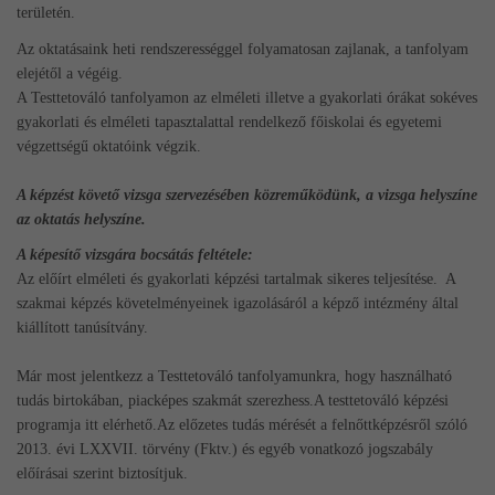
területén.
Az oktatásaink heti rendszerességgel folyamatosan zajlanak, a tanfolyam
elejétől a végéig.
A Testtetováló tanfolyamon az elméleti illetve a gyakorlati órákat sokéves
gyakorlati és elméleti tapasztalattal rendelkező főiskolai és egyetemi
végzettségű oktatóink végzik.
A képzést követő vizsga szervezésében közreműködünk, a vizsga helyszíne
az oktatás helyszíne.
A képesítő vizsgára bocsátás feltétele:
Az előírt elméleti és gyakorlati képzési tartalmak sikeres teljesítése. A
szakmai képzés követelményeinek igazolásáról a képző intézmény által
kiállított tanúsítvány.
Már most jelentkezz a Testtetováló tanfolyamunkra, hogy használható
tudás birtokában, piacképes szakmát szerezhess.
A testtetováló képzési
programja
i
tt elérhető.
Az előzetes tudás mérését a felnőttképzésről szóló
2013. évi LXXVII. törvény (Fktv.) és egyéb vonatkozó jogszabály
előírásai szerint biztosítjuk.