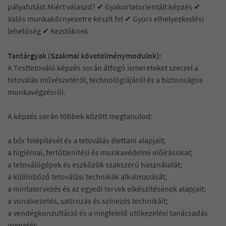
pályafutást.Miért válaszd? ✔ Gyakorlatorientált képzés ✔
Valós munkakörnyezetre készít fel ✔ Gyors elhelyezkedési
lehetőség ✔ Kezdőknek
Tantárgyak (Szakmai követelménymodulok):
A Testtetováló képzés során átfogó ismereteket szerzel a
tetoválás művészetéről, technológiájáról és a biztonságos
munkavégzésről.
A képzés során többek között megtanulod:
a bőr felépítését és a tetoválás élettani alapjait;
a higiéniai, fertőtlenítési és munkavédelmi előírásokat;
a tetoválógépek és eszközök szakszerű használatát;
a különböző tetoválási technikák alkalmazását;
a mintatervezés és az egyedi tervek elkészítésének alapjait;
a vonalvezetés, satírozás és színezés technikáit;
a vendégkonzultáció és a megfelelő utókezelési tanácsadás
menetét;