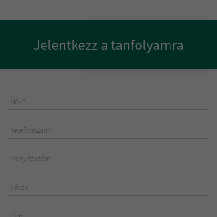
Jelentkezz a tanfolyamra
Név*
Telefonszám*
Irányítószám
Város
Cím