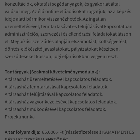
konzultációk, oktatási segédanyagok, és gyakorlat által
valósul meg. Az élő online előadásokat rögzítjük, az a képzés
ideje alatt bármikor visszanézhetőek.Az ingatlan
üzemeltetésével, fenntartásával és felújításával kapcsolatban
adminisztrációs, szervezési és ellenőrzési feladatokat lásson
el. Megbízási szerződés alapján elszámolást, költségvetést,
döntés-előkészítő javaslatokat, pályázatokat készítsen,
szerződéseket kössön, jogi eljárásokban vegyen részt.
Tantárgyak (Szakmai követelménymodulok):
A társasház üzemeltetésével kapcsolatos feladatok.
A társasház fenntartásával kapcsolatos feladatok.
A társasház felújításával kapcsolatos feladatok.
A társasház vagyonkezelésével kapcsolatos feladatok.
A társasház működésével kapcsolatos feladatok.
Projektmunka
A tanfolyam díja:
65.000.- Ft (részletfizetéssel) KAMATMENTES
RÉSZLETFIZETÉSI LEHETŐSÉG