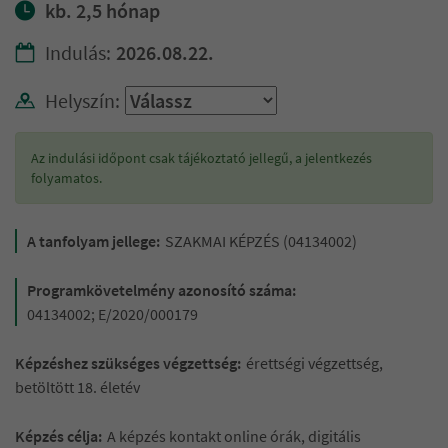
kb. 2,5 hónap
Indulás:
2026.08.22.
Helyszín:
Az indulási időpont csak tájékoztató jellegű, a jelentkezés
folyamatos.
A tanfolyam jellege:
SZAKMAI KÉPZÉS (04134002)
Programkövetelmény azonosító száma:
04134002; E/2020/000179
Képzéshez szükséges végzettség:
érettségi végzettség,
betöltött 18. életév
Képzés célja:
A képzés kontakt online órák, digitális