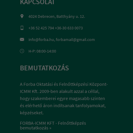
KAPCSOLAT
4024 Debrecen, Batthyány u. 12.
+36 52 425 794 +36-30 633 0073
info@forba.hu, forbamail@gmail.com
H-P: 08:00-14:00
BEMUTATKOZÁS
A Forba Oktatási és Felnőttképzési Központ-
ICMM Kft. 2009-ben alakult azzal a céllal,
hogy szakemberei egyre magasabb szinten
és elérhető áron indítsanak tanfolyamokat,
képzéseket.
FORBA-ICMM KFT - Felnőttképzés
bemutatkozás »