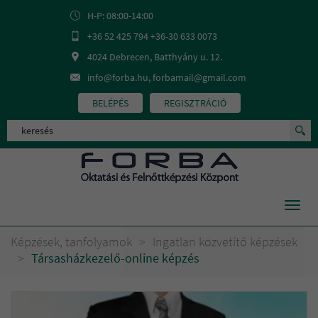
H-P: 08:00-14:00
+36 52 425 794 +36-30 633 0073
4024 Debrecen, Batthyány u. 12.
info@forba.hu, forbamail@gmail.com
BELÉPÉS
REGISZTRÁCIÓ
Toggl
navig
Képzések, tanfolyamok
>
Ingatlan közvetítő képzések
>
Társasházkezelő-online képzés