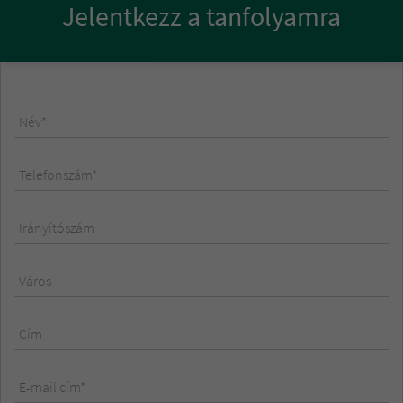
Jelentkezz a tanfolyamra
Név*
Telefonszám*
Irányítószám
Város
Cím
E-mail cím*