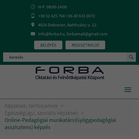
H-P: 08:00-14:00
+36 52 425 794 +36-30 633 0073
4024 Debrecen, Batthyány u. 12.
info@forba.hu, forbamail@gmail.com
BELÉPÉS
REGISZTRÁCIÓ
Toggl
navig
Képzések, tanfolyamok
>
Egészségügyi, szociális képzések
>
Online-Pedagógiai munkatárs(Gyógypedagógiai
asszisztens) képzés