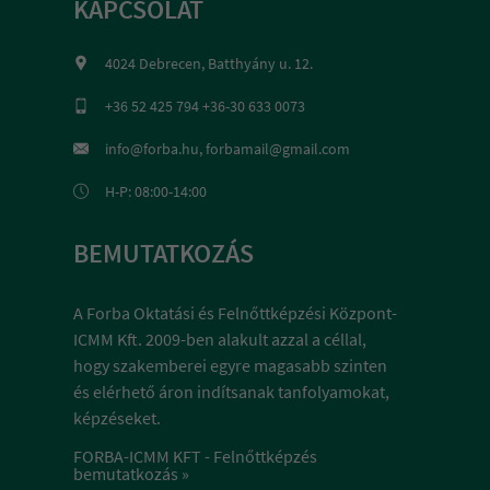
KAPCSOLAT
4024 Debrecen, Batthyány u. 12.
+36 52 425 794 +36-30 633 0073
info@forba.hu, forbamail@gmail.com
H-P: 08:00-14:00
BEMUTATKOZÁS
A Forba Oktatási és Felnőttképzési Központ-
ICMM Kft. 2009-ben alakult azzal a céllal,
hogy szakemberei egyre magasabb szinten
és elérhető áron indítsanak tanfolyamokat,
képzéseket.
FORBA-ICMM KFT - Felnőttképzés
bemutatkozás »