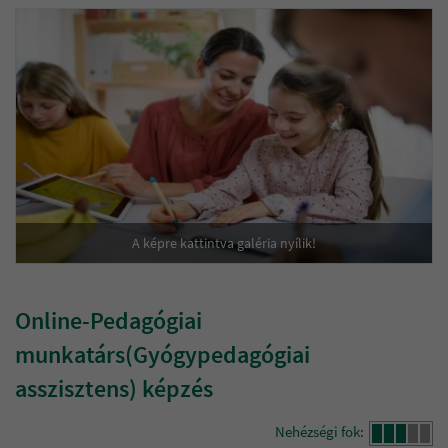
A képre kattintva galéria nyílik!
Online-Pedagógiai
munkatárs(Gyógypedagógiai
asszisztens) képzés
Nehézségi fok: