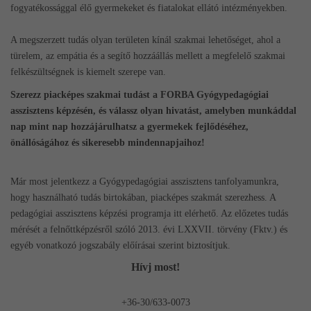
fogyatékossággal élő gyermekeket és fiatalokat ellátó intézményekben.
A megszerzett tudás olyan területen kínál szakmai lehetőséget, ahol a
türelem, az empátia és a segítő hozzáállás mellett a megfelelő szakmai
felkészültségnek is kiemelt szerepe van.
Szerezz piacképes szakmai tudást a FORBA Gyógypedagógiai
asszisztens képzésén, és válassz olyan hivatást, amelyben munkáddal
nap mint nap hozzájárulhatsz a gyermekek fejlődéséhez,
önállóságához és sikeresebb mindennapjaihoz!
Már most jelentkezz a Gyógypedagógiai asszisztens tanfolyamunkra,
hogy használható tudás birtokában, piacképes szakmát szerezhess. A
pedagógiai asszisztens képzési programja
i
tt elérhető. Az előzetes tudás
mérését a felnőttképzésről szóló 2013. évi LXXVII. törvény (Fktv.) és
egyéb vonatkozó jogszabály előírásai szerint biztosítjuk.
Hívj most!
+36-30/633-0073