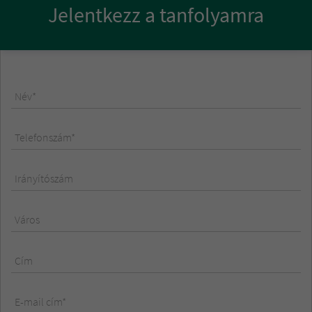
Jelentkezz a tanfolyamra
Név*
Telefonszám*
Irányítószám
Város
Cím
E-mail cím*