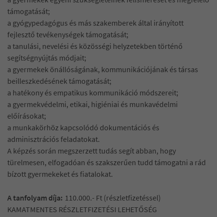
támogatását;
a gyógypedagógus és más szakemberek által irányított
fejlesztő tevékenységek támogatását;
a tanulási, nevelési és közösségi helyzetekben történő
segítségnyújtás módjait;
a gyermekek önállóságának, kommunikációjának és társas
beilleszkedésének támogatását;
a hatékony és empatikus kommunikáció módszereit;
a gyermekvédelmi, etikai, higiéniai és munkavédelmi
előírásokat;
a munkakörhöz kapcsolódó dokumentációs és
adminisztrációs feladatokat.
A képzés során megszerzett tudás segít abban, hogy
türelmesen, elfogadóan és szakszerűen tudd támogatni a rád
bízott gyermekeket és fiatalokat.
A tanfolyam díja:
110.000.- Ft (részletfizetéssel)
KAMATMENTES RÉSZLETFIZETÉSI LEHETŐSÉG