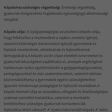
Képzéshez szükséges végzettség:
Érettségi végzettség,
gyakorlat elvégzéséhez foglalkozás egészségügyi alkalmassági
vizsgálat
Képzés célja:
A Gyógypedagógiai asszisztens képzés célja,
hogy felkészítse a résztvevőket a sajátos nevelési igényű,
valamint különleges bánásmódot igénylő gyermekek és
fiatalok nevelésének, oktatásának és fejlesztésének
támogatására.A képzés során olyan elméleti ismereteket és
gyakorlati készségeket sajátíthatsz el, amelyek segítségével
hatékonyan tudsz együttműködni a gyógypedagógusokkal,
pedagógusokkal és más szakemberekkel, valamint aktívan
közreműködhetsz a gyermekek egyéni szükségleteihez
igazodó mindennapi pedagógiai és fejlesztő munkában.A
képzés kiemelt célja az empatikus, elfogadó és felelősségteljes
szakmai szemlélet kialakítása, valamint a munkakör
betöltéséhez szükséges gyakorlati kompetenciák
fejlesztése.Miért válaszd? ✔ Gyakorlatorientált képzés ✔ Valós