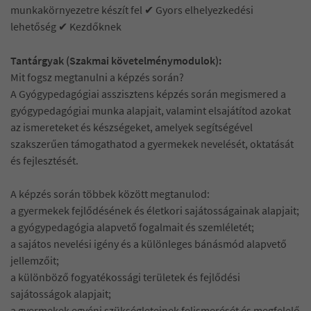
munkakörnyezetre készít fel ✔ Gyors elhelyezkedési
lehetőség ✔ Kezdőknek
Tantárgyak (Szakmai követelménymodulok):
Mit fogsz megtanulni a képzés során?
A Gyógypedagógiai asszisztens képzés során megismered a
gyógypedagógiai munka alapjait, valamint elsajátítod azokat
az ismereteket és készségeket, amelyek segítségével
szakszerűen támogathatod a gyermekek nevelését, oktatását
és fejlesztését.
A képzés során többek között megtanulod:
a gyermekek fejlődésének és életkori sajátosságainak alapjait;
a gyógypedagógia alapvető fogalmait és szemléletét;
a sajátos nevelési igény és a különleges bánásmód alapvető
jellemzőit;
a különböző fogyatékossági területek és fejlődési
sajátosságok alapjait;
a gyermekek egyéni szükségleteinek felismerését és megfelelő