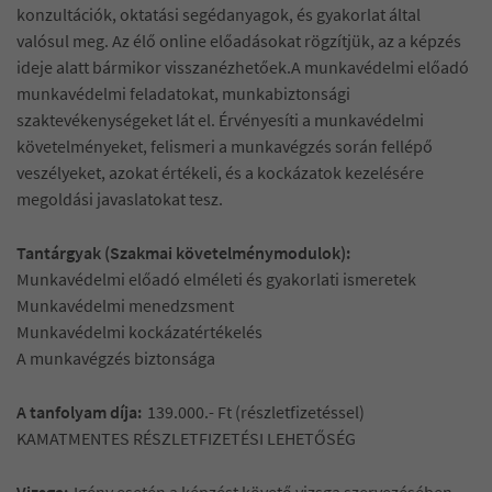
konzultációk, oktatási segédanyagok, és gyakorlat által
valósul meg. Az élő online előadásokat rögzítjük, az a képzés
ideje alatt bármikor visszanézhetőek.A munkavédelmi előadó
munkavédelmi feladatokat, munkabiztonsági
szaktevékenységeket lát el. Érvényesíti a munkavédelmi
követelményeket, felismeri a munkavégzés során fellépő
veszélyeket, azokat értékeli, és a kockázatok kezelésére
megoldási javaslatokat tesz.
Tantárgyak (Szakmai követelménymodulok):
Munkavédelmi előadó elméleti és gyakorlati ismeretek
Munkavédelmi menedzsment
Munkavédelmi kockázatértékelés
A munkavégzés biztonsága
A tanfolyam díja:
139.000.- Ft (részletfizetéssel)
KAMATMENTES RÉSZLETFIZETÉSI LEHETŐSÉG