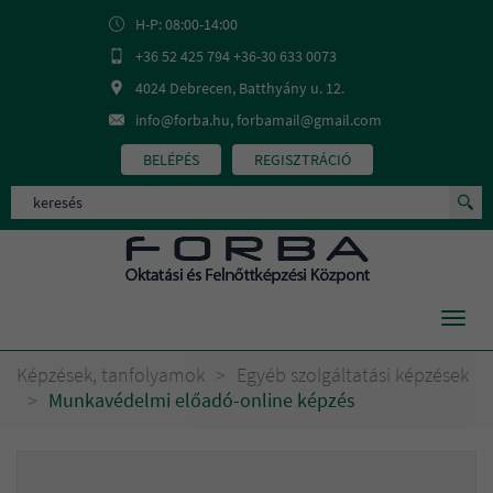
H-P: 08:00-14:00
+36 52 425 794 +36-30 633 0073
4024 Debrecen, Batthyány u. 12.
info@forba.hu, forbamail@gmail.com
BELÉPÉS
REGISZTRÁCIÓ
Toggl
navig
Képzések, tanfolyamok
>
Egyéb szolgáltatási képzések
>
Munkavédelmi előadó-online képzés