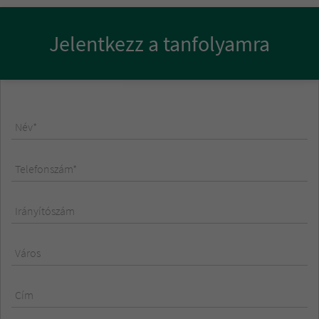
Jelentkezz a tanfolyamra
Név*
Telefonszám*
Irányítószám
Város
Cím