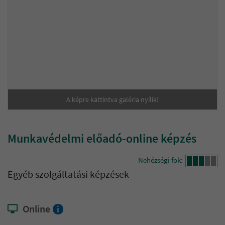
A képre kattintva galéria nyílik!
Munkavédelmi előadó-online képzés
Nehézségi fok:
Egyéb szolgáltatási képzések
Online
i