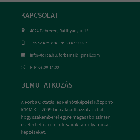
KAPCSOLAT
4024 Debrecen, Batthyány u. 12.
+36 52 425 794 +36-30 633 0073
info@forba.hu, forbamail@gmail.com
H-P: 08:00-14:00
BEMUTATKOZÁS
A Forba Oktatási és Felnőttképzési Központ-
ICMM Kft. 2009-ben alakult azzal a céllal,
hogy szakemberei egyre magasabb szinten
és elérhető áron indítsanak tanfolyamokat,
képzéseket.