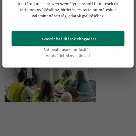
kat tároljunk eszközén személyre szabott hirdetések és
Hívj most!
tartalom nyújtásához, hirdetés- és tartalomméréshez
valamint nézettségi adatok gyűjtéséhez.
+36-30/633-0073
+36-52/425-794
Javasolt beállítások elfogadása
forbamail@gmail.com
Sütibeállítások módosítása
Adatvédelmi nyilatkozat