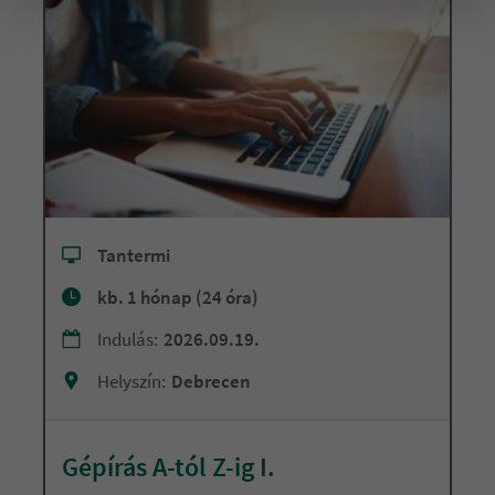
Tantermi
kb. 1 hónap (24 óra)
Indulás:
2026.09.19.
Helyszín:
Debrecen
Gépírás A-tól Z-ig I.