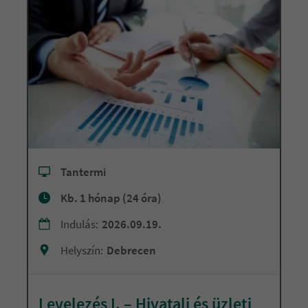
Tantermi
Kb. 1 hónap (24 óra)
Indulás:
2026.09.19.
Helyszín:
Debrecen
Levelezés I. – Hivatali és üzleti