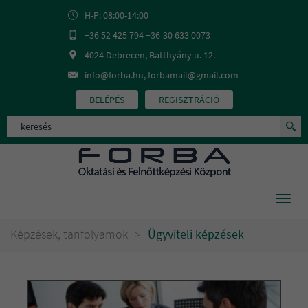
H-P: 08:00-14:00
+36 52 425 794 +36-30 633 0073
4024 Debrecen, Batthyány u. 12.
info@forba.hu, forbamail@gmail.com
BELÉPÉS
REGISZTRÁCIÓ
Toggl
navig
Képzések, tanfolyamok
>
Ügyviteli képzések