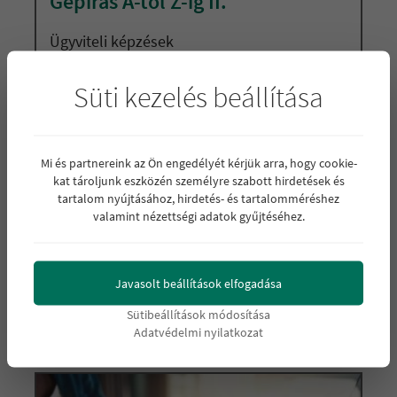
Gépírás A-tól Z-ig II.
Ügyviteli képzések
Nehézségi fok:
Süti kezelés beállítása
A képzés célja, hogy a képzésben résztvevők
elsajátítsák tízujjas gépírás alapjait, fokozzák a
sebességet, amely gyorsabb munkavégzést és
Mi és partnereink az Ön engedélyét kérjük arra, hogy cookie-
pontosabb gépelést eredményez számukra.
kat tároljunk eszközén személyre szabott hirdetések és
tartalom nyújtásához, hirdetés- és tartalomméréshez
valamint nézettségi adatok gyűjtéséhez.
Részletek »
Részletek
Javasolt beállítások elfogadása
Sütibeállítások módosítása
Adatvédelmi nyilatkozat