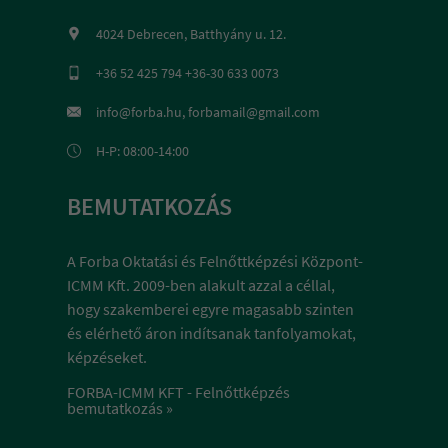
4024 Debrecen, Batthyány u. 12.
+36 52 425 794 +36-30 633 0073
info@forba.hu, forbamail@gmail.com
H-P: 08:00-14:00
BEMUTATKOZÁS
A Forba Oktatási és Felnőttképzési Központ-
ICMM Kft. 2009-ben alakult azzal a céllal,
hogy szakemberei egyre magasabb szinten
és elérhető áron indítsanak tanfolyamokat,
képzéseket.
FORBA-ICMM KFT - Felnőttképzés
bemutatkozás »