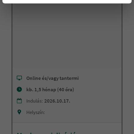
Online és/vagy tantermi
kb. 1,5 hónap (40 óra)
Indulás:
2026.10.17.
Helyszín: