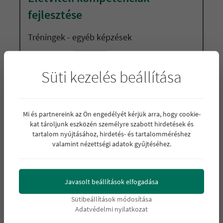
fejlesztése
Tréningek - egyéb képzések
Nehézségi fok:
Süti kezelés beállítása
Olyan gyakorlati életviteli jó gyakorlat technikák
megismerése és alkalmazása, amelyek aktívan
hozzájárulnak ahhoz, hogy a résztvevők képesek
Mi és partnereink az Ön engedélyét kérjük arra, hogy cookie-
legyenek az önálló életvitelre.
kat tároljunk eszközén személyre szabott hirdetések és
tartalom nyújtásához, hirdetés- és tartalomméréshez
valamint nézettségi adatok gyűjtéséhez.
Részletek »
Részletek
Javasolt beállítások elfogadása
Sütibeállítások módosítása
Adatvédelmi nyilatkozat