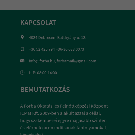
KAPCSOLAT
4024 Debrecen, Batthyány u. 12.
+36 52 425 794 +36-30 633 0073
info@forba.hu, forbamail@gmail.com
H-P: 08:00-14:00
BEMUTATKOZÁS
A Forba Oktatási és Felnőttképzési Központ-
ICMM Kft. 2009-ben alakult azzal a céllal,
hogy szakemberei egyre magasabb szinten
és elérhető áron indítsanak tanfolyamokat,
képzéseket.