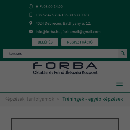
H-P: 08:00-14:00
+36 52 425 794 +36-30 633 0073
4024 Debrecen, Batthyány u. 12.
info@forba.hu, forbamail@gmail.com
BELÉPÉS
REGISZTRÁCIÓ
Toggl
navig
Képzések, tanfolyamok
>
Tréningek - egyéb képzések