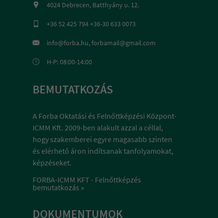
4024 Debrecen, Batthyány u. 12.
+36 52 425 794 +36-30 633 0073
info@forba.hu, forbamail@gmail.com
H-P: 08:00-14:00
BEMUTATKOZÁS
A Forba Oktatási és Felnőttképzési Központ-
ICMM Kft. 2009-ben alakult azzal a céllal,
hogy szakemberei egyre magasabb szinten
és elérhető áron indítsanak tanfolyamokat,
képzéseket.
FORBA-ICMM KFT - Felnőttképzés
bemutatkozás »
DOKUMENTUMOK