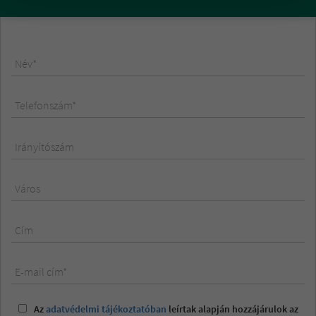
Név*
Telefonszám*
Irányítószám
Város
Cím
E-mail cím*
Az
adatvédelmi tájékoztatóban
leírtak alapján hozzájárulok az