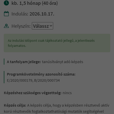
kb. 1,5 hónap (40 óra)
Indulás:
2026.10.17.
Helyszín:
Az indulási időpont csak tájékoztató jellegű, a jelentkezés
folyamatos.
A tanfolyam jellege:
tanúsítványt adó képzés
Programkövetelmény azonosító száma:
E/2020/000179, B/2020/000734
Képzéshez szükséges végzettség:
nincs
Képzés célja:
A képzés célja, hogy a képzésben résztvevő aktív
korú résztvevők foglalkoztathatósági mutatók segítségével