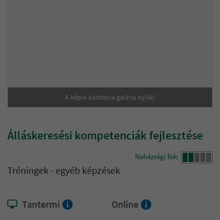
A képre kattintva galéria nyílik!
Álláskeresési kompetenciák fejlesztése
Nehézségi fok:
Tréningek - egyéb képzések
Tantermi
Online
i
i