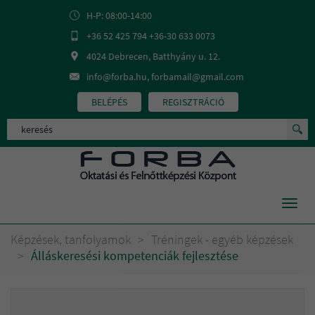
H-P: 08:00-14:00
+36 52 425 794 +36-30 633 0073
4024 Debrecen, Batthyány u. 12.
info@forba.hu, forbamail@gmail.com
BELÉPÉS
REGISZTRÁCIÓ
Toggl
navig
Képzések, tanfolyamok
>
Tréningek - egyéb képzések
>
Álláskeresési kompetenciák fejlesztése