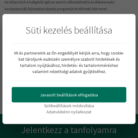
Az időpontok a hallgatók igénye szerint változtathatók.
Az álláskeresési
kompetenciák fejlesztése
képzési programja
i
tt elérhető.Már most
jelentkezz
álláskeresési kompetenciák fejlesztése
tanfolyamunkra, hogy
használható tudás birtokában, piacképes tudást szerezhess.
Süti kezelés beállítása
Hívj most!
Érdeklődni lehet:
Mi és partnereink az Ön engedélyét kérjük arra, hogy cookie-
+36-30/633-0073; 06/52-425-794 ;
kat tároljunk eszközén személyre szabott hirdetések és
info@forba.hu;
tartalom nyújtásához, hirdetés- és tartalomméréshez
forbamail@gmail.com
valamint nézettségi adatok gyűjtéséhez.
A KEDVEZMÉNYEK NEM ÖSSZEVONHATÓAK.
Javasolt beállítások elfogadása
Sütibeállítások módosítása
Adatvédelmi nyilatkozat
Jelentkezz a tanfolyamra